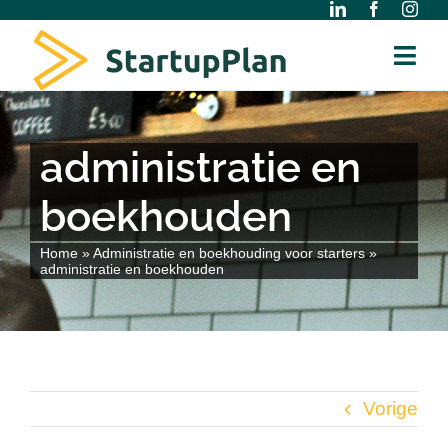
Ga
naar
Togg
inhoud
Navi
Home
administratie en
Over ons
boekhouden
Gratis Modellen
Home
»
Administratie en boekhouding voor starters
»
administratie en boekhouden
Kennisbank
Diensten
Vorige
Contact