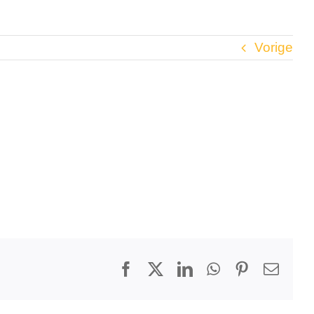
Vorige
Facebook
X
LinkedIn
WhatsApp
Pinterest
E-
mail