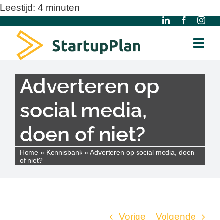
Ga
Leestijd:
4
minuten
naar
inhoud
Togg
Navi
Home
Adverteren op
social media,
Over ons
doen of niet?
Gratis Modellen
Home
»
Kennisbank
»
Adverteren op social media, doen
of niet?
Kennisbank
Diensten
Vorige
Volgende