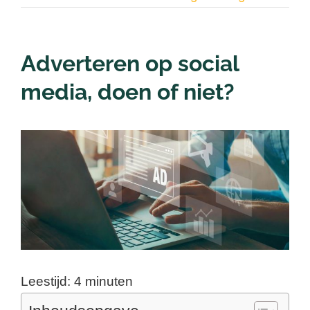
Contact
Adverteren op social
Nieuwsbrief
media, doen of niet?
Login
Bekijk
grotere
afbeelding
Leestijd:
4
minuten