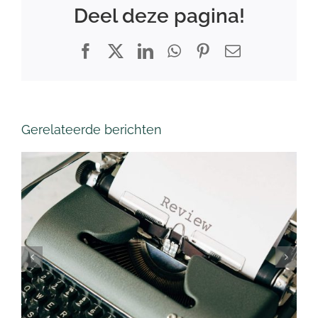
Deel deze pagina!
Facebook
X
LinkedIn
WhatsApp
Pinterest
E-
mail
Gerelateerde berichten
Waarom je reviews op je
site moet zetten