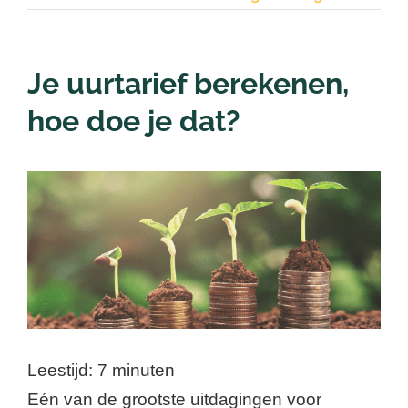
Contact
Je uurtarief berekenen,
Nieuwsbrief
hoe doe je dat?
Login
Bekijk
grotere
afbeelding
Leestijd:
7
minuten
Eén van de grootste uitdagingen voor