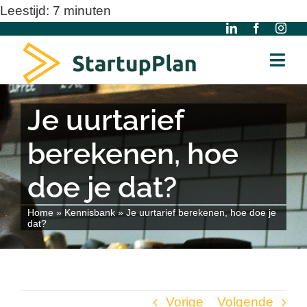
Ga
Leestijd:
7
minuten
naar
inhoud
Togg
Navi
Home
Je uurtarief
berekenen, hoe
Over ons
doe je dat?
Gratis Modellen
Home
»
Kennisbank
»
Je uurtarief berekenen, hoe doe je
dat?
Kennisbank
Diensten
Vorige
Volgende