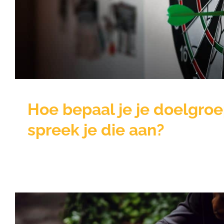
Kennisbank
Hoe bepaal je je doelgro
spreek je die aan?