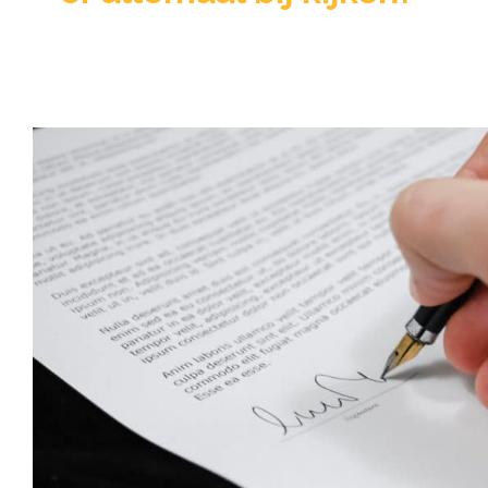
Een modelovereenkomst, 
niet?
Kennisbank