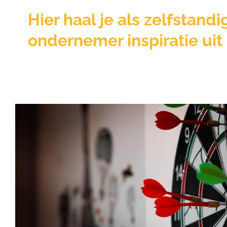
Hier haal je als zelfstandi
ondernemer inspiratie uit
Hoe bepaal je je doelgro
spreek je die aan