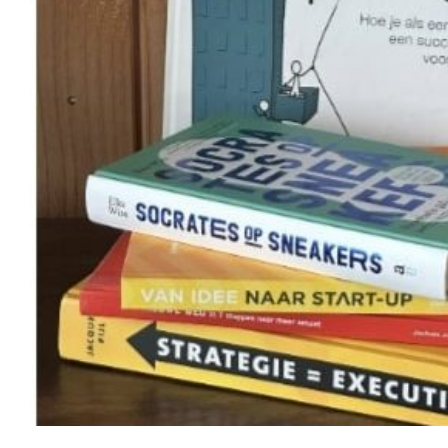
Hier haal je als zelfst
ondernemer inspiratie
Kennisbank