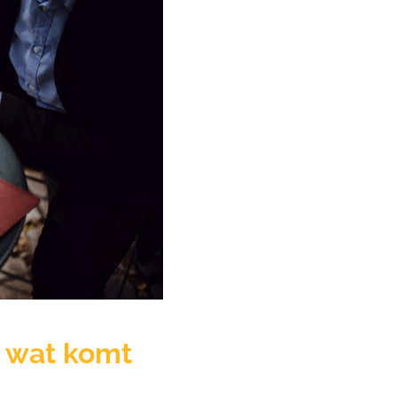
at komt er
?
 wat komt