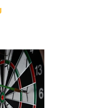
g
ep en hoe
?