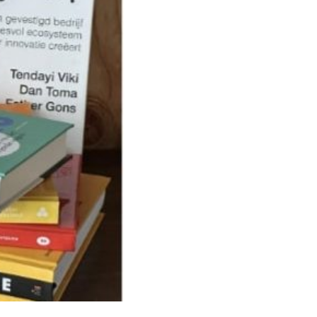
andig
 uit