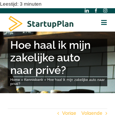
Ga
Leestijd:
3
minuten
naar
inhoud
Togg
Navi
Home
Hoe haal ik mijn
zakelijke auto
Over ons
naar privé?
Gratis Modellen
Home
»
Kennisbank
»
Hoe haal ik mijn zakelijke auto naar
privé?
Kennisbank
Diensten
Vorige
Volgende