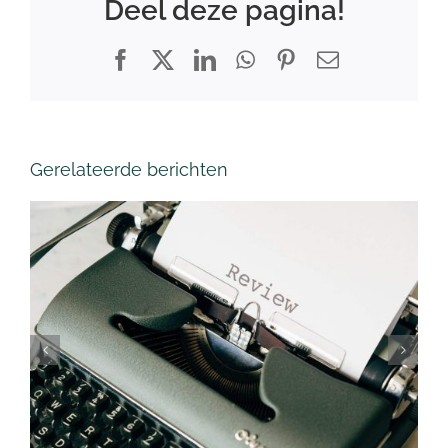
Deel deze pagina!
Facebook
X
LinkedIn
WhatsApp
Pinterest
E-
mail
Gerelateerde berichten
Waarom je reviews op je
site moet zetten