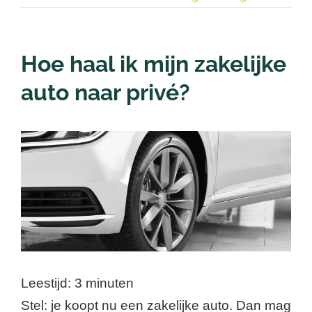
Contact
Hoe haal ik mijn zakelijke
Nieuwsbrief
auto naar privé?
Login
Bekijk
grotere
afbeelding
Leestijd:
3
minuten
Stel: je koopt nu een zakelijke auto. Dan mag