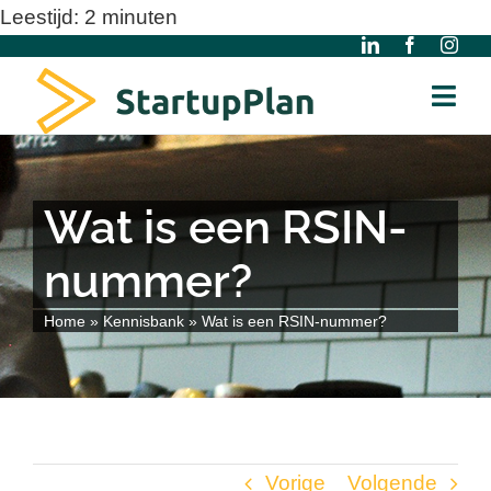
Ga
Leestijd:
2
minuten
naar
inhoud
Togg
Navi
Home
Wat is een RSIN-
Over ons
nummer?
Gratis Modellen
Home
»
Kennisbank
»
Wat is een RSIN-nummer?
Kennisbank
Diensten
Vorige
Volgende