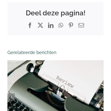
Deel deze pagina!
Facebook
X
LinkedIn
WhatsApp
Pinterest
E-
mail
Gerelateerde berichten
Waarom je reviews op je
site moet zetten