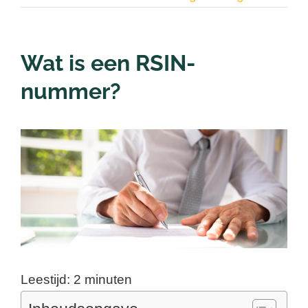
Contact
Wat is een RSIN-
Nieuwsbrief
nummer?
Login
Bekijk
grotere
afbeelding
Leestijd:
2
minuten